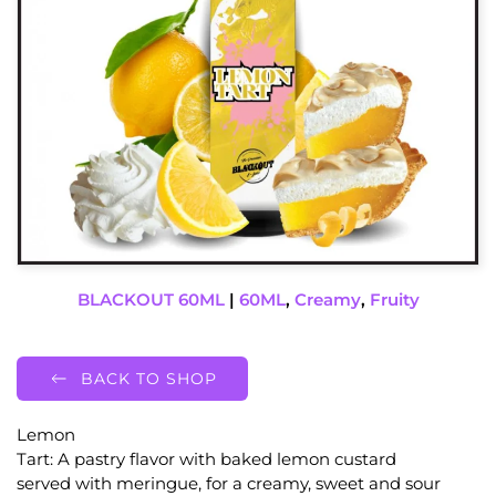
BLACKOUT 60ML
|
60ML
,
Creamy
,
Fruity
BACK TO SHOP
Lemon
Tart: A pastry flavor with baked lemon custard
served with meringue, for a creamy, sweet and sour